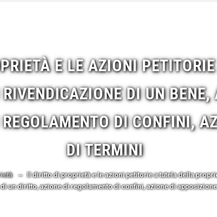
OPRIETÀ E LE AZIONI PETITORI
 RIVENDICAZIONE DI UN BENE,
I REGOLAMENTO DI CONFINI, A
DI TERMINI
→
ietà
Il diritto di proprietà e le azioni petitorie a tutela della pro
di un diritto, azione di regolamento di confini, azione di apposizione