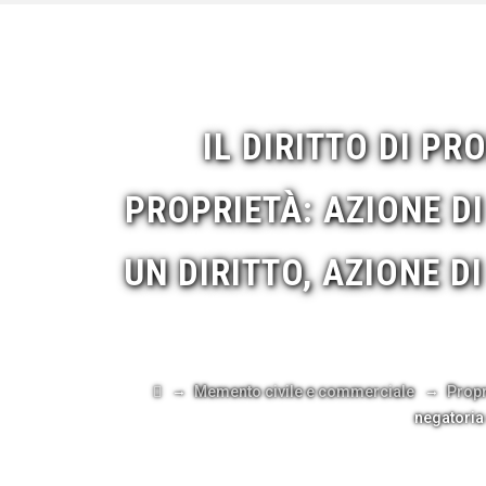
IL DIRITTO DI PR
PROPRIETÀ: AZIONE DI
UN DIRITTO, AZIONE D
→
→
Memento civile e commerciale
Propr
negatoria 