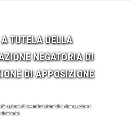
E A TUTELA DELLA
 AZIONE NEGATORIA DI
ZIONE DI APPOSIZIONE
prietà: azione di rivendicazione di un bene, azione
 di termini