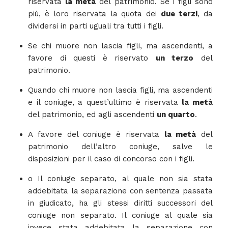
riservata
la metà
del patrimonio. Se i figli sono
più, è loro riservata la quota dei
due terzi
, da
dividersi in parti uguali tra tutti i figli.
Se chi muore non lascia figli, ma ascendenti, a
favore di questi è riservato
un terzo
del
patrimonio.
Quando chi muore non lascia figli, ma ascendenti
e il coniuge, a quest’ultimo è riservata
la metà
del patrimonio, ed agli ascendenti
un quarto
.
A favore del coniuge è riservata
la metà
del
patrimonio dell’altro coniuge, salve le
disposizioni per il caso di concorso con i figli.
o Il coniuge separato, al quale non sia stata
addebitata la separazione con sentenza passata
in giudicato, ha gli stessi diritti successori del
coniuge non separato. Il coniuge al quale sia
invece stata addebitata la separazione con