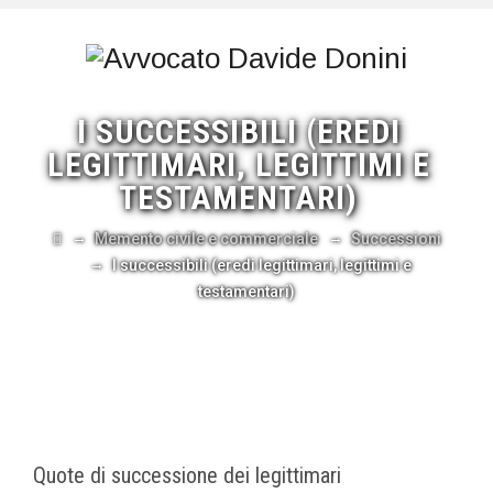
I SUCCESSIBILI (EREDI
LEGITTIMARI, LEGITTIMI E
TESTAMENTARI)
→
→
Memento civile e commerciale
Successioni
→
I successibili (eredi legittimari, legittimi e
testamentari)
Quote di successione dei legittimari