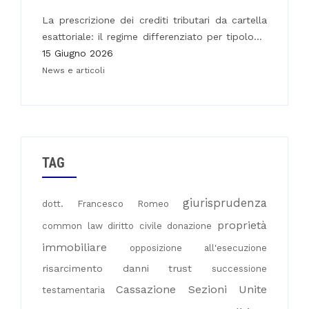
La prescrizione dei crediti tributari da cartella
esattoriale: il regime differenziato per tipologia
di credito
15 Giugno 2026
News e articoli
TAG
giurisprudenza
dott. Francesco Romeo
proprietà
common law
diritto civile
donazione
immobiliare
opposizione all'esecuzione
risarcimento danni
trust
successione
Cassazione Sezioni Unite
testamentaria