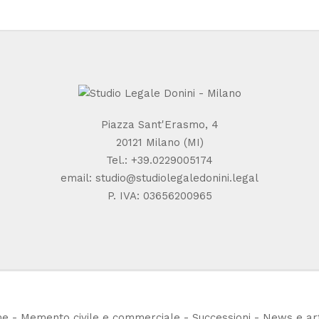
Piazza Sant'Erasmo, 4
20121 Milano (MI)
Tel.:
+39.0229005174
email:
studio@studiolegaledonini.legal
P. IVA: 03656200965
me
-
Memento civile e commerciale
-
Successioni
-
News e art