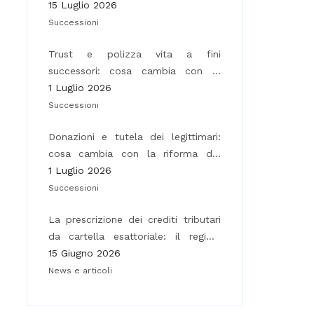
15 Luglio 2026
Successioni
Trust e polizza vita a fini
successori: cosa cambia con la
riforma del 2025
1 Luglio 2026
Successioni
Donazioni e tutela dei legittimari:
cosa cambia con la riforma del
2025 (L. 182/2025)
1 Luglio 2026
Successioni
La prescrizione dei crediti tributari
da cartella esattoriale: il regime
differenziato per tipologia di
15 Giugno 2026
credito
News e articoli