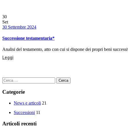
30
Set
Date
30 Settembre 2024
Successione testamentaria*
Analisi del testamento, atto con cui si dispone dei propri beni success
Leggi
Ricerca
per:
Categorie
News e articoli
21
Successioni
11
Articoli recenti