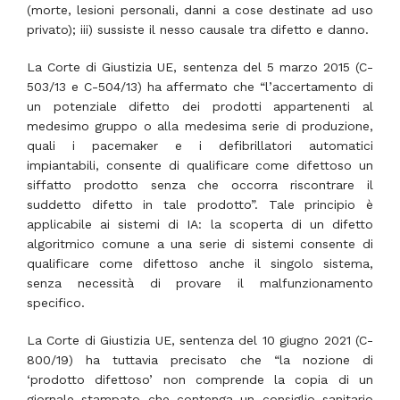
(morte, lesioni personali, danni a cose destinate ad uso
privato); iii) sussiste il nesso causale tra difetto e danno.
La Corte di Giustizia UE, sentenza del 5 marzo 2015 (C-
503/13 e C-504/13) ha affermato che “l’accertamento di
un potenziale difetto dei prodotti appartenenti al
medesimo gruppo o alla medesima serie di produzione,
quali i pacemaker e i defibrillatori automatici
impiantabili, consente di qualificare come difettoso un
siffatto prodotto senza che occorra riscontrare il
suddetto difetto in tale prodotto”. Tale principio è
applicabile ai sistemi di IA: la scoperta di un difetto
algoritmico comune a una serie di sistemi consente di
qualificare come difettoso anche il singolo sistema,
senza necessità di provare il malfunzionamento
specifico.
La Corte di Giustizia UE, sentenza del 10 giugno 2021 (C-
800/19) ha tuttavia precisato che “la nozione di
‘prodotto difettoso’ non comprende la copia di un
giornale stampato che contenga un consiglio sanitario