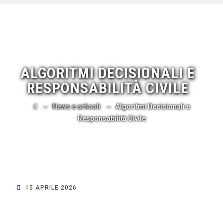
ALGORITMI DECISIONALI E
RESPONSABILITÀ CIVILE
→
→
News e articoli
Algoritmi Decisionali e
Responsabilità Civile
15 APRILE 2026