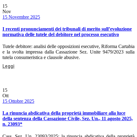
15
Nov
Date
15 Novembre 2025
I recenti pronunciamenti dei tribunali di merito sull’evoluzione
normativa delle tutele del debitore nel processo esecutivo
Tutele debitore: analisi delle opposizioni esecutive, Riforma Cartabia
e la svolta impressa dalla Cassazione Sez. Unite 9479/2023 sulla
tutela consumeristica e clausole abusive.
Leggi
15
Ott
Date
15 Ottobre 2025
La rinuncia abdicativa della proprietà immobiliare alla luce
della sentenza della Cassazione Civile, Sez. Un., 11 agosto 2025,
n. 23093*
Cass. Sez. Un. 23093/2025: la rinuncia abdicativa della proprietà