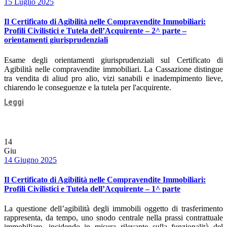
Date
15 Luglio 2025
Il Certificato di Agibilità nelle Compravendite Immobiliari:
Profili Civilistici e Tutela dell’Acquirente – 2^ parte –
orientamenti giurisprudenziali
Esame degli orientamenti giurisprudenziali sul Certificato di
Agibilità nelle compravendite immobiliari. La Cassazione distingue
tra vendita di aliud pro alio, vizi sanabili e inadempimento lieve,
chiarendo le conseguenze e la tutela per l'acquirente.
Leggi
14
Giu
Date
14 Giugno 2025
Il Certificato di Agibilità nelle Compravendite Immobiliari:
Profili Civilistici e Tutela dell’Acquirente – 1^ parte
La questione dell’agibilità degli immobili oggetto di trasferimento
rappresenta, da tempo, uno snodo centrale nella prassi contrattuale
immobiliare, incidendo in misura rilevante sulla funzionalità del